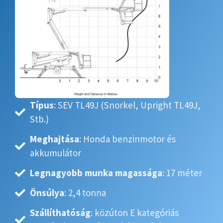
Típus
: SEV TL49J (Snorkel, Upright TL49J,
Stb.)
Meghajtása
: Honda benzinmotor és
akkumulátor
Legnagyobb munka magassága
: 17 méter
Önsúlya
: 2,4 tonna
Szállíthatóság
: közúton E kategóriás