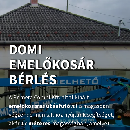
DOMI
EMELŐKOSÁR
BÉRLÉS
A Primera Combi Kft. által kínált
emelőkosaras utánfutó
val a magasban
végzendő munkákhoz nyújtunk segítséget,
akár
17 méteres
magasságban, amelyet