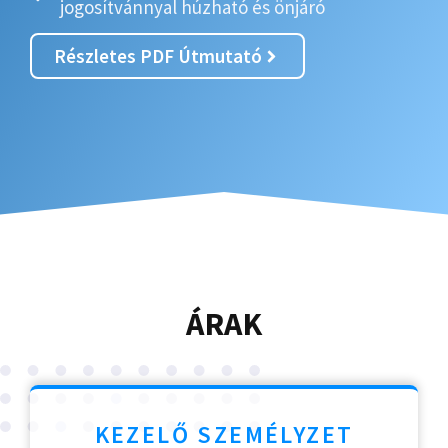
jogosítvánnyal húzható és önjáró
Részletes PDF Útmutató
ÁRAK
KEZELŐ SZEMÉLYZET