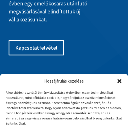
évben egy emelőkosaras utánfutó
megvásárlásával elindítottuk új
vállakozásunkat.
Kapcsolatfelvétel
Gerőcs Viktor (Ügyvezető, emelőkosaras
Hozzájárulás kezelése
gépkezelő)
3534 Miskolc, Bertalan u. 74
A legjobb felhasználói élmény biztosítása érdekében olyan technológiákat
használunk, mint például a cookie-k, hogy tároljuk az eszközinformációkat
és/vagy hozzáférjünk azokhoz. Ezen technológiákhoz való hozzájárulás
+
3630/88-95-888
lehetővé teszi számunkra, hogy olyan adatokat dolgozzunk fel ezen az oldalon,
mint a böngészési viselkedés vagy az egyedi azonosítók. A hozzájárulás
gerocs.viktor@gmail.com
elmaradása vagy visszavonása hátrányosan befolyásolhat bizonyos funkciókat
és funkciókat.