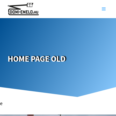
Kilépés
MEN
a
tartalomba
HOME PAGE OLD
e